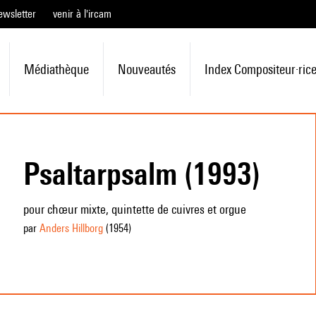
ewsletter
venir à l'ircam
Médiathèque
Nouveautés
Index Compositeur·ric
Psaltarpsalm (1993)
pour chœur mixte, quintette de cuivres et orgue
par
Anders Hillborg
(1954
)