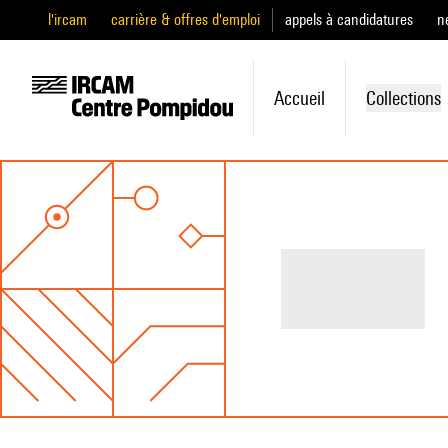
l'ircam
carrière & offres d'emploi
appels à candidatures
n
Accueil
Collections