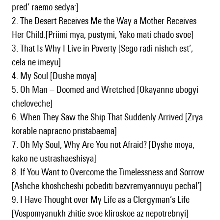
pred’ raemo sedya:]
2. The Desert Receives Me the Way a Mother Receives
Her Child.[Priimi mya, pustymi, Yako mati chado svoe]
3. That Is Why I Live in Poverty [Sego radi nishch est’,
cela ne imeyu]
4. My Soul [Dushe moya]
5. Oh Man – Doomed and Wretched [Okayanne ubogyi
cheloveche]
6. When They Saw the Ship That Suddenly Arrived [Zrya
korable napracno pristabaema]
7. Oh My Soul, Why Are You not Afraid? [Dyshe moya,
kako ne ustrashaeshisya]
8. If You Want to Overcome the Timelessness and Sorrow
[Ashche khoshcheshi pobediti bezvremyannuyu pechal’]
9. I Have Thought over My Life as a Clergyman’s Life
[Vospomyanukh zhitie svoe kliroskoe az nepotrebnyi]