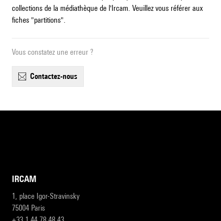
collections de la médiathèque de l'Ircam. Veuillez vous référer aux
fiches "partitions".
Vous constatez une erreur ?
contactez-nous
IRCAM
1, place Igor-Stravinsky
75004 Paris
+33 1 44 78 48 43