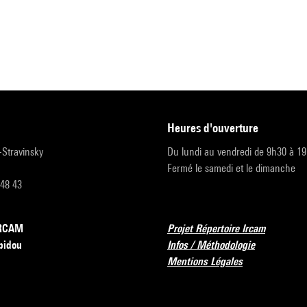
heures d'ouverture
r-Stravinsky
Du lundi au vendredi de 9h30 à 1
Fermé le samedi et le dimanche
 48 43
’IRCAM
Projet Répertoire Ircam
pidou
Infos / Méthodologie
Mentions Légales