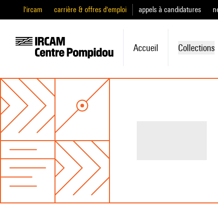
l'ircam
carrière & offres d'emploi
appels à candidatures
n
Accueil
Collections