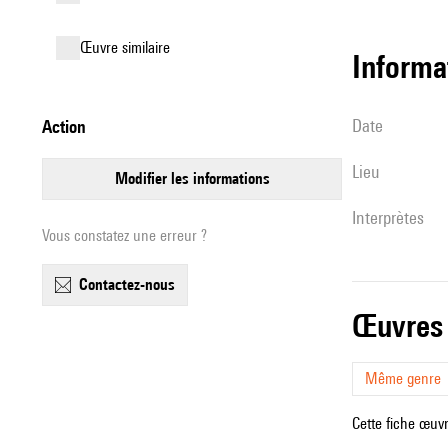
œuvre similaire
informa
date
action
lieu
modifier les informations
interprètes
Vous constatez une erreur ?
contactez-nous
œuvres
Même genre
Cette fiche œuvr