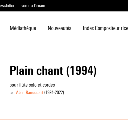
ewsletter
venir à l'ircam
Médiathèque
Nouveautés
Index Compositeur·ric
Plain chant (1994)
pour flûte solo et cordes
par
Alain Bancquart
(1934
-2022
)