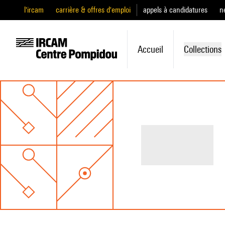
l'ircam
carrière & offres d'emploi
appels à candidatures
n
Accueil
Collections