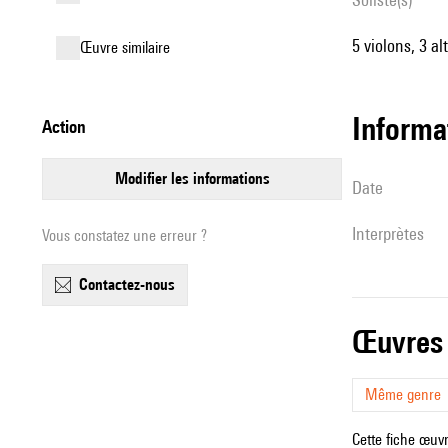
5 violons, 3 al
œuvre similaire
informa
action
modifier les informations
date
interprètes
Vous constatez une erreur ?
contactez-nous
œuvres
Même genre
Cette fiche œuvr