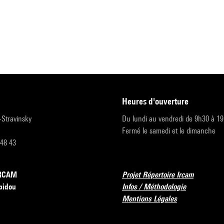
heures d'ouverture
r-Stravinsky
Du lundi au vendredi de 9h30 à 1
Fermé le samedi et le dimanche
 48 43
’IRCAM
Projet Répertoire Ircam
pidou
Infos / Méthodologie
Mentions Légales