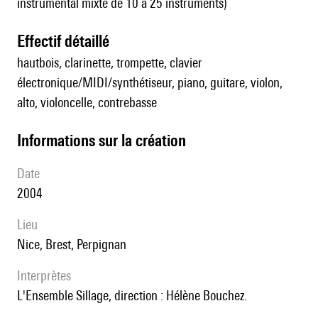
instrumental mixte de 10 à 25 instruments)
effectif détaillé
hautbois, clarinette, trompette, clavier
électronique/MIDI/synthétiseur, piano, guitare, violon,
alto, violoncelle, contrebasse
informations sur la création
date
2004
lieu
Nice, Brest, Perpignan
interprètes
l'Ensemble Sillage, direction : Hélène Bouchez.