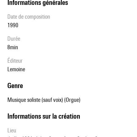
informations générales
date de composition
1990
durée
8min
éditeur
Lemoine
genre
Musique soliste (sauf voix) (Orgue)
informations sur la création
lieu