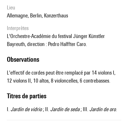
lieu
Allemagne, Berlin, Konzerthaus
interprètes
l'Orchestre-Académie du festival Jünger Künstler
Bayreuth, direction : Pedro Halffter Caro.
observations
L'effectif de cordes peut être remplacé par 14 violons I,
12 violons II, 10 altos, 8 violoncelles, 6 contrebasses.
Titres de parties
I.
Jardín de vidrio
; II.
Jardín de seda
; III.
Jardín de oro
.