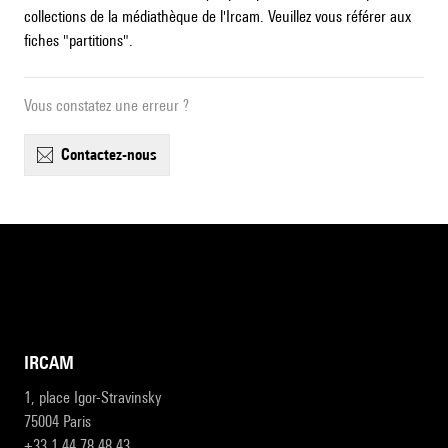
collections de la médiathèque de l'Ircam. Veuillez vous référer aux
fiches "partitions".
Vous constatez une erreur ?
contactez-nous
IRCAM
1, place Igor-Stravinsky
75004 Paris
+33 1 44 78 48 43