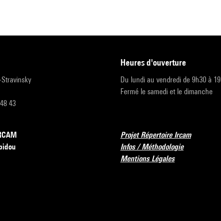
heures d'ouverture
r-Stravinsky
Du lundi au vendredi de 9h30 à 1
Fermé le samedi et le dimanche
 48 43
’IRCAM
Projet Répertoire Ircam
pidou
Infos / Méthodologie
Mentions Légales