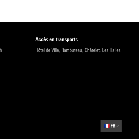
accès en transports
9h
Hôtel de Ville, Rambuteau, Châtelet, Les Halles
🇫🇷
FR