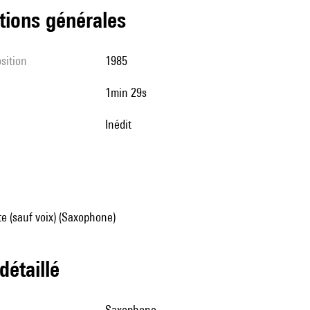
tions générales
sition
1985
1min 29s
Inédit
e (sauf voix) (Saxophone)
 détaillé
saxophone