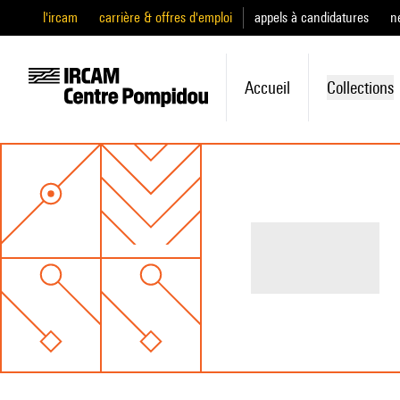
l'ircam
carrière & offres d'emploi
appels à candidatures
n
Accueil
Collections