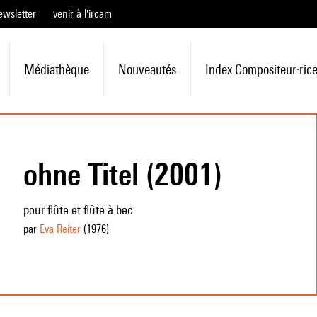
ewsletter
venir à l'ircam
Médiathèque
Nouveautés
Index Compositeur·ric
ohne Titel (2001)
pour flûte et flûte à bec
par
Eva Reiter
(1976
)