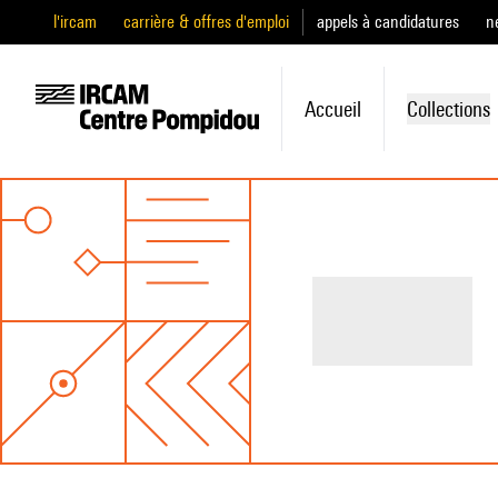
l'ircam
carrière & offres d'emploi
appels à candidatures
n
Accueil
Collections