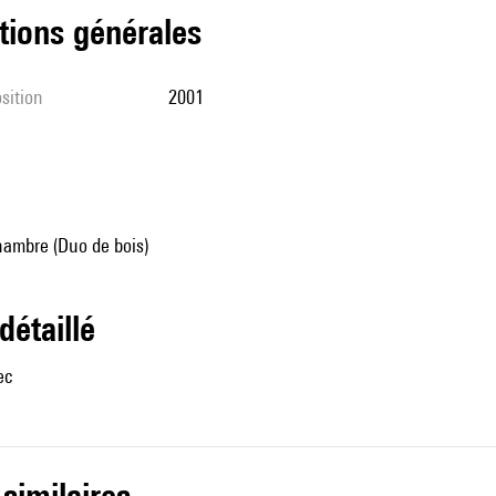
tions générales
sition
2001
ambre (Duo de bois)
 détaillé
ec
 similaires