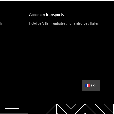
accès en transports
9h
Hôtel de Ville, Rambuteau, Châtelet, Les Halles
🇫🇷
FR