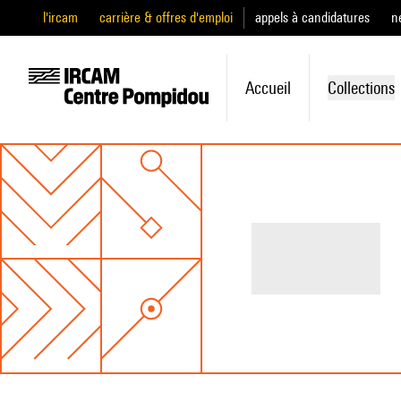
l'ircam
carrière & offres d'emploi
appels à candidatures
n
Accueil
Collections