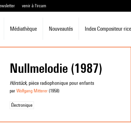
ewsletter
venir à l'ircam
Médiathèque
Nouveautés
Index Compositeur·ric
Nullmelodie (1987)
Hörstück
, pièce radiophonique pour enfants
par
Wolfgang Mitterer
(1958
)
Électronique