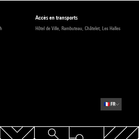
accès en transports
9h
Hôtel de Ville, Rambuteau, Châtelet, Les Halles
🇫🇷
FR