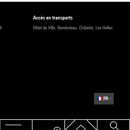
accès en transports
9h
Hôtel de Ville, Rambuteau, Châtelet, Les Halles
🇫🇷
FR