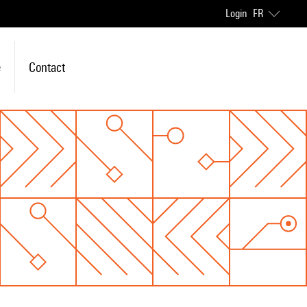
Login
FR
e
Contact