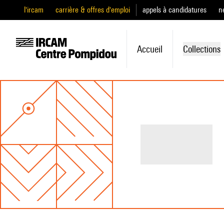
l'ircam
carrière & offres d'emploi
appels à candidatures
n
Accueil
Collections