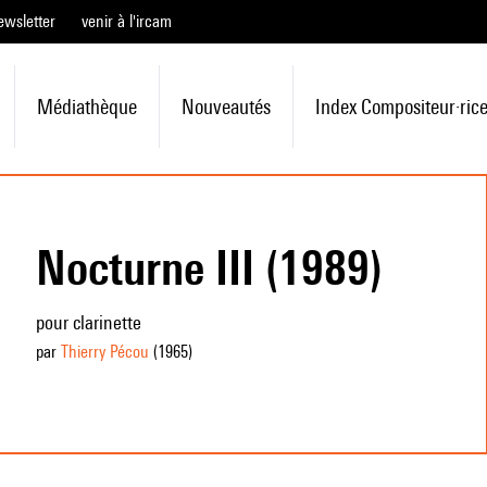
ewsletter
venir à l'ircam
Médiathèque
Nouveautés
Index Compositeur·ric
Nocturne III (1989)
pour clarinette
par
Thierry Pécou
(1965
)