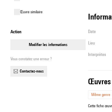
œuvre similaire
informa
date
action
lieu
modifier les informations
interprètes
Vous constatez une erreur ?
contactez-nous
œuvres
Même genre
Cette fiche œuvr