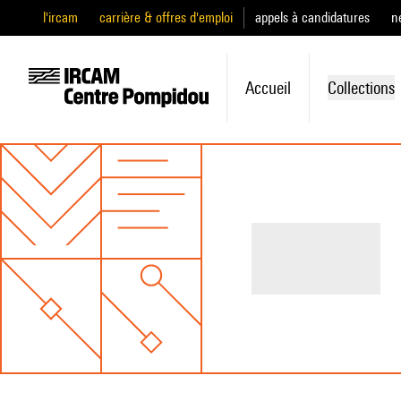
l'ircam
carrière & offres d'emploi
appels à candidatures
n
Accueil
Collections