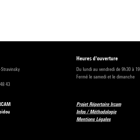
heures d'ouverture
r-Stravinsky
Du lundi au vendredi de 9h30 à 1
Fermé le samedi et le dimanche
 48 43
’IRCAM
Projet Répertoire Ircam
pidou
Infos / Méthodologie
Mentions Légales