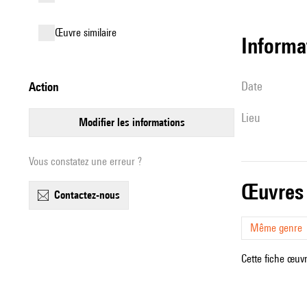
œuvre similaire
informa
date
action
lieu
modifier les informations
Vous constatez une erreur ?
œuvres
contactez-nous
Même genre
Cette fiche œuvr