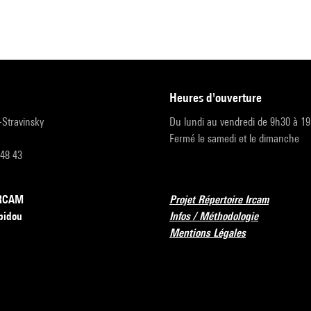
heures d'ouverture
r-Stravinsky
Du lundi au vendredi de 9h30 à 1
Fermé le samedi et le dimanche
 48 43
’IRCAM
Projet Répertoire Ircam
pidou
Infos / Méthodologie
Mentions Légales