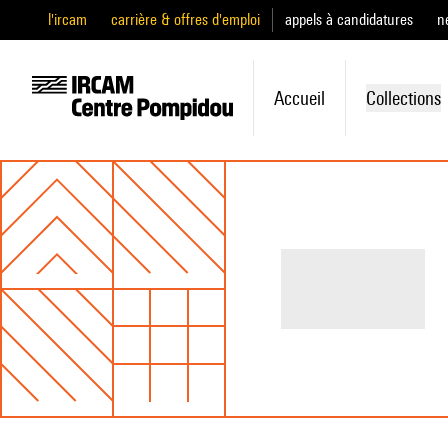
l'ircam
carrière & offres d'emploi
appels à candidatures
n
Accueil
Collections