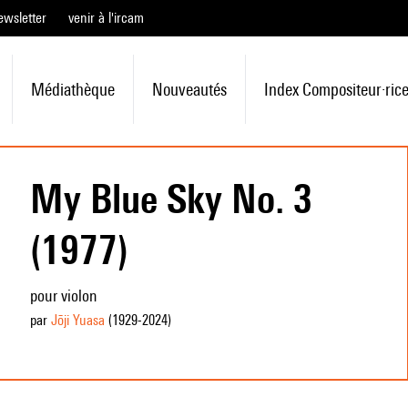
ewsletter
venir à l'ircam
Médiathèque
Nouveautés
Index Compositeur·ric
My Blue Sky No. 3
(1977)
pour violon
par
Jōji Yuasa
(1929
-2024
)