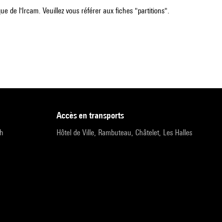
e de l'Ircam. Veuillez vous référer aux fiches "partitions".
accès en transports
9h
Hôtel de Ville, Rambuteau, Châtelet, Les Halles