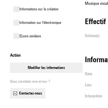
Musique vocal
informations sur la création
effectif
Information sur l'électronique
Soliste(s)
œuvre similaire
action
informa
modifier les informations
date
Vous constatez une erreur ?
lieu
contactez-nous
interprètes