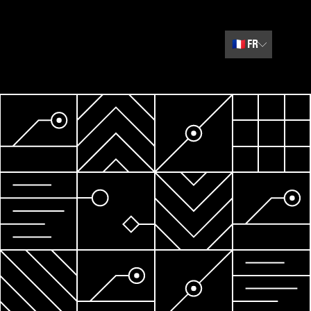
🇫🇷
FR