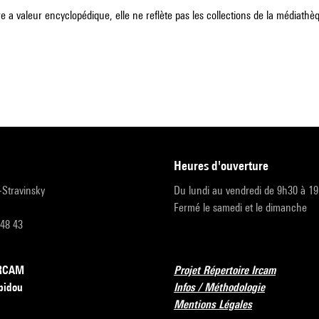
e a valeur encyclopédique, elle ne reflète pas les collections de la médiathèqu
heures d'ouverture
r-Stravinsky
Du lundi au vendredi de 9h30 à 1
Fermé le samedi et le dimanche
 48 43
’IRCAM
Projet Répertoire Ircam
pidou
Infos / Méthodologie
Mentions Légales