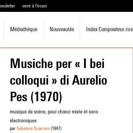
ewsletter
venir à l'ircam
Médiathèque
Nouveautés
Index Compositeur·ric
Musiche per « I bei
colloqui » di Aurelio
Pes (1970)
musique de scène, pour chœur mixte et sons
électroniques
par
Salvatore Sciarrino
(1947
)