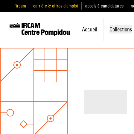
l'ircam
carrière & offres d'emploi
appels à candidatures
n
Accueil
Collections