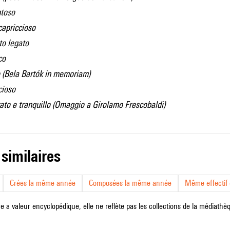
toso
capriccioso
to legato
co
 (Bela Bartók in memoriam)
cioso
to e tranquillo (Omaggio a Girolamo Frescobaldi)
 similaires
Crées la même année
Composées la même année
Même effectif d
e a valeur encyclopédique, elle ne reflète pas les collections de la médiathèqu