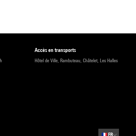
accès en transports
9h
Hôtel de Ville, Rambuteau, Châtelet, Les Halles
🇫🇷
FR