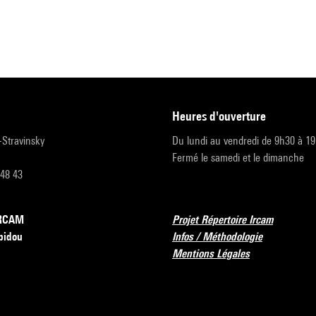
heures d'ouverture
r-Stravinsky
Du lundi au vendredi de 9h30 à 1
Fermé le samedi et le dimanche
 48 43
’IRCAM
Projet Répertoire Ircam
pidou
Infos / Méthodologie
Mentions Légales