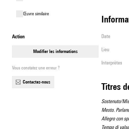
œuvre similaire
informa
date
action
lieu
modifier les informations
interprètes
Vous constatez une erreur ?
contactez-nous
Titres 
Sostenuto/Misu
Mesto. Parland
Allegro con spi
Tempo di valse 