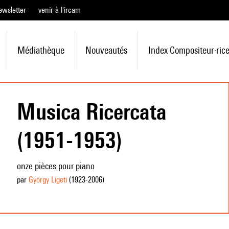
ewsletter
venir à l'ircam
Médiathèque
Nouveautés
Index Compositeur·ric
Musica Ricercata
(1951-1953)
onze pièces pour piano
par
György Ligeti
(1923
-2006
)