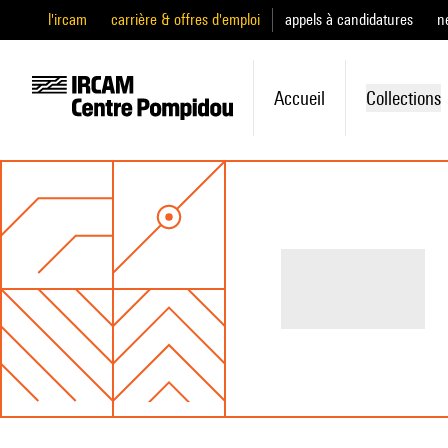
l'ircam
carrière & offres d'emploi
appels à candidatures
n
Accueil
Collections