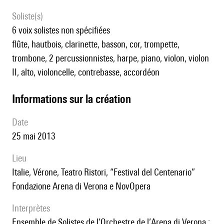
Soliste(s)
6 voix solistes non spécifiées
flûte, hautbois, clarinette, basson, cor, trompette,
trombone, 2 percussionnistes, harpe, piano, violon, violon
II, alto, violoncelle, contrebasse, accordéon
informations sur la création
date
25 mai 2013
lieu
Italie, Vérone, Teatro Ristori, “Festival del Centenario”
Fondazione Arena di Verona e NovOpera
interprètes
Ensemble de Solistes de l’Orchestre de l’Arena di Verona ;