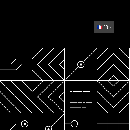
🇫🇷
FR