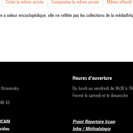
Crées la même année
Composées la même année
Même effectif d
e a valeur encyclopédique, elle ne reflète pas les collections de la médiathèqu
heures d'ouverture
r-Stravinsky
Du lundi au vendredi de 9h30 à 1
Fermé le samedi et le dimanche
 48 43
’IRCAM
Projet Répertoire Ircam
pidou
Infos / Méthodologie