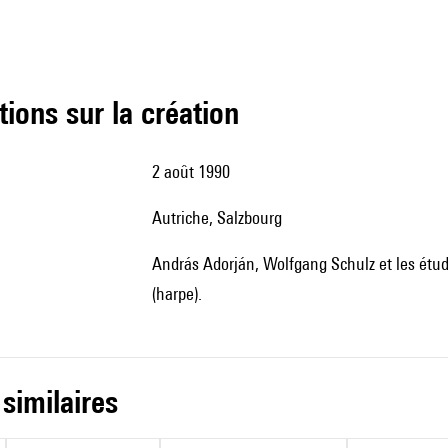
tions sur la création
2 août 1990
Autriche, Salzbourg
András Adorján, Wolfgang Schulz et les étudiants de l'académie d'été Mozarteum (flûtes) et Anna Lelkes
(harpe).
 similaires