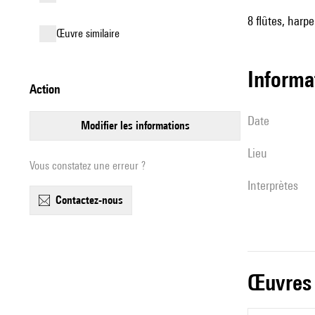
8 flûtes, harpe
œuvre similaire
informa
action
date
modifier les informations
lieu
Vous constatez une erreur ?
interprètes
contactez-nous
œuvres