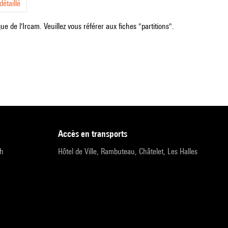
étaillé
e de l'Ircam. Veuillez vous référer aux fiches "partitions".
accès en transports
9h
Hôtel de Ville, Rambuteau, Châtelet, Les Halles