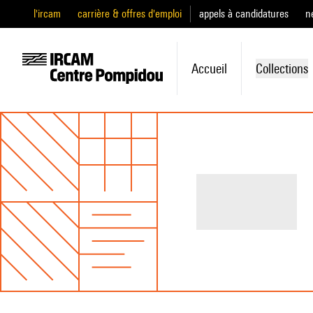
l'ircam
carrière & offres d'emploi
appels à candidatures
n
Accueil
Collections