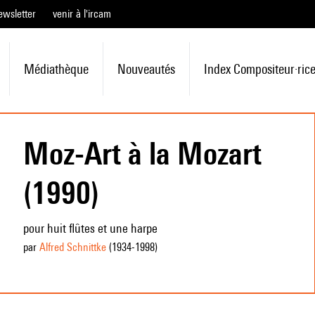
ewsletter
venir à l'ircam
Médiathèque
Nouveautés
Index Compositeur·ric
Moz-Art à la Mozart
(1990)
pour huit flûtes et une harpe
par
Alfred Schnittke
(1934
-1998
)