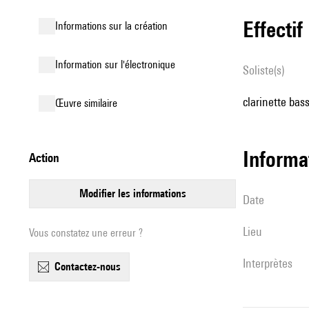
effectif
informations sur la création
Information sur l'électronique
Soliste(s)
clarinette bass
œuvre similaire
informa
action
modifier les informations
date
lieu
Vous constatez une erreur ?
interprètes
contactez-nous