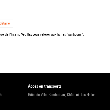
étaillé
e de l'Ircam. Veuillez vous référer aux fiches "partitions".
accès en transports
9h
Hôtel de Ville, Rambuteau, Châtelet, Les Halles