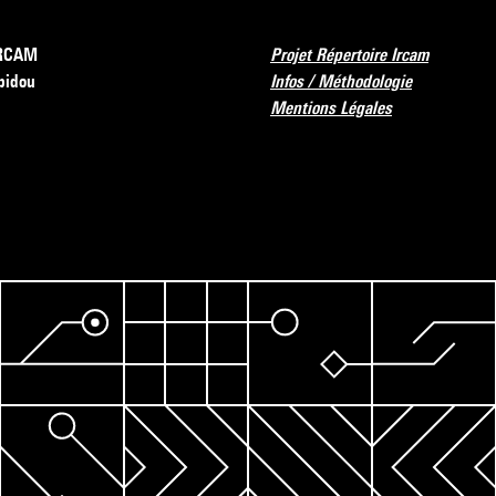
’IRCAM
Projet Répertoire Ircam
pidou
Infos / Méthodologie
Mentions Légales