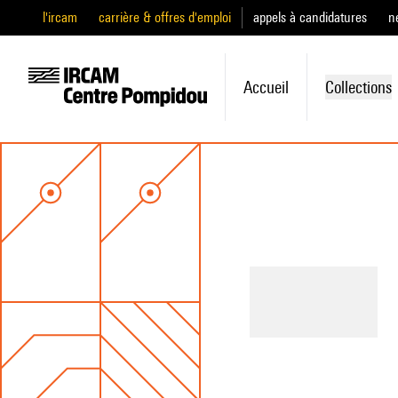
l'ircam
carrière & offres d'emploi
appels à candidatures
n
Accueil
Collections