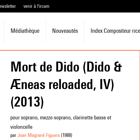
ewsletter
venir à l'ircam
Médiathèque
Nouveautés
Index Compositeur·ric
Mort de Dido (Dido &
Æneas reloaded, IV)
(2013)
pour soprano, mezzo-soprano, clarinette basse et
violoncelle
par
Joan Magrané Figuera
(1988
)