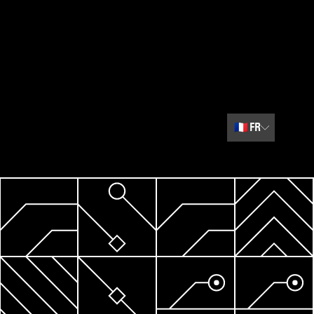
🇫🇷
FR