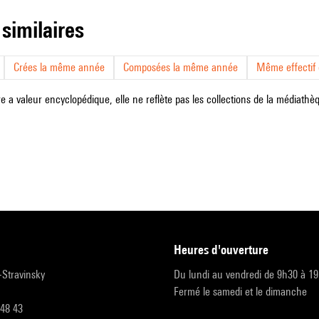
 similaires
Crées la même année
Composées la même année
Même effectif d
e a valeur encyclopédique, elle ne reflète pas les collections de la médiathèqu
heures d'ouverture
r-Stravinsky
Du lundi au vendredi de 9h30 à 1
Fermé le samedi et le dimanche
 48 43