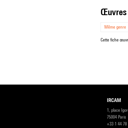
œuvres
Même genre
Cette fiche œuvr
IRCAM
1, place Igo
75004 Paris
+33 1 44 78