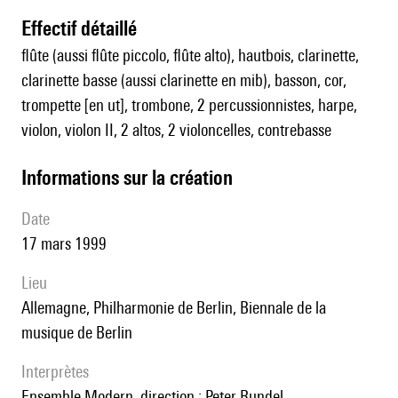
effectif détaillé
flûte (aussi flûte piccolo, flûte alto), hautbois, clarinette,
clarinette basse (aussi clarinette en mib), basson, cor,
trompette [en ut], trombone, 2 percussionnistes, harpe,
violon, violon II, 2 altos, 2 violoncelles, contrebasse
informations sur la création
date
17 mars 1999
lieu
Allemagne, Philharmonie de Berlin, Biennale de la
musique de Berlin
interprètes
Ensemble Modern, direction : Peter Rundel.