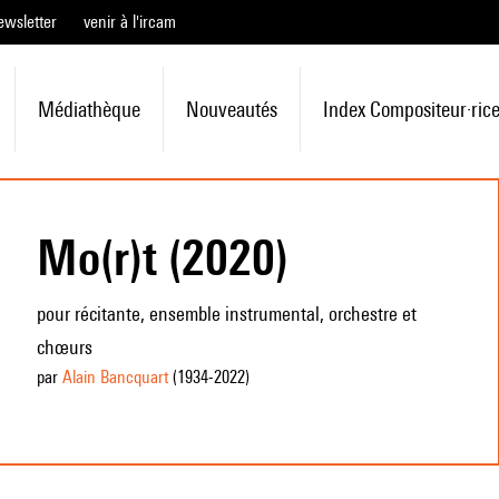
ewsletter
venir à l'ircam
Médiathèque
Nouveautés
Index Compositeur·ric
Mo(r)t (2020)
pour récitante, ensemble instrumental, orchestre et
chœurs
par
Alain Bancquart
(1934
-2022
)