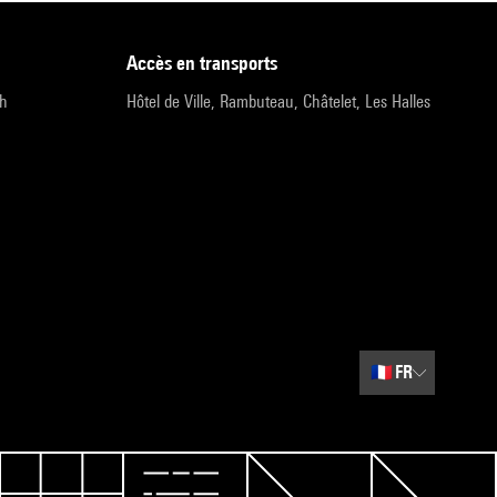
accès en transports
9h
Hôtel de Ville, Rambuteau, Châtelet, Les Halles
🇫🇷
FR