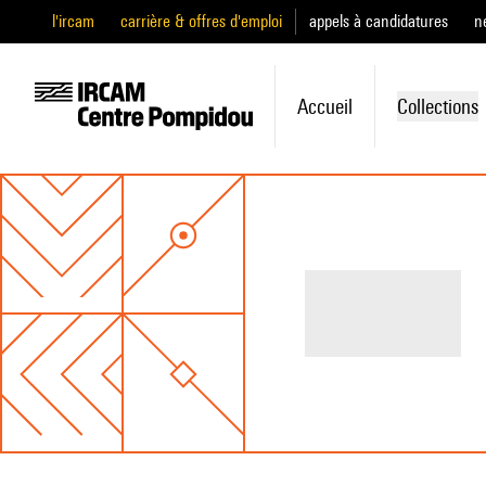
l'ircam
carrière & offres d'emploi
appels à candidatures
n
Accueil
Collections