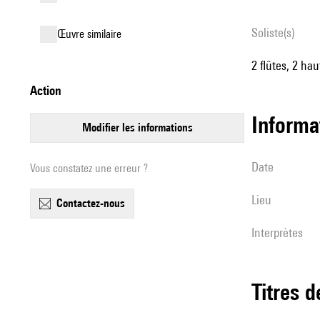
Soliste(s)
œuvre similaire
2 flûtes, 2 ha
action
informa
modifier les informations
date
Vous constatez une erreur ?
lieu
contactez-nous
interprètes
Titres 