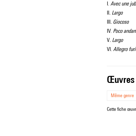
I.
Avec une jub
II
. Largo
III
. Giocoso
IV.
Poco andan
V
. Largo
VI.
Allegro fur
œuvres
Même genre
Cette fiche œuvr