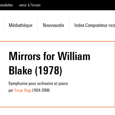
ewsletter
venir à l'ircam
Médiathèque
Nouveautés
Index Compositeur·ric
Mirrors for William
Blake (1978)
Symphonie pour orchestre et piano
par
Serge Nigg
(1924
-2008
)