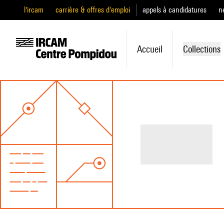
l'ircam
carrière & offres d'emploi
appels à candidatures
n
Accueil
Collections