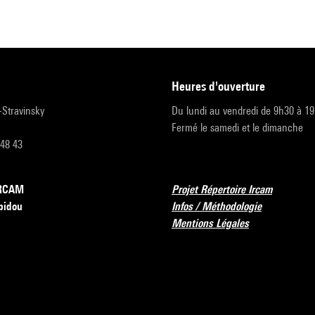
heures d'ouverture
r-Stravinsky
Du lundi au vendredi de 9h30 à 1
Fermé le samedi et le dimanche
 48 43
’IRCAM
Projet Répertoire Ircam
pidou
Infos / Méthodologie
Mentions Légales