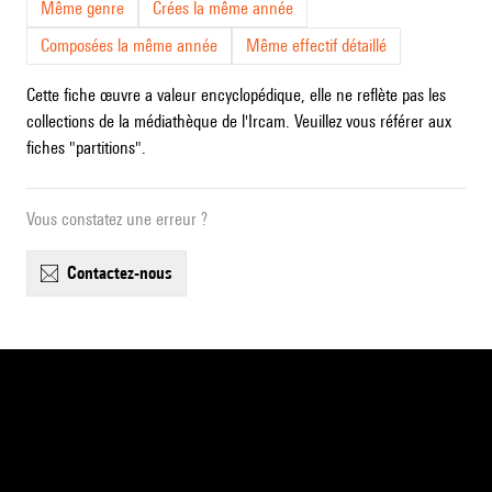
Même genre
Crées la même année
Composées la même année
Même effectif détaillé
Cette fiche œuvre a valeur encyclopédique, elle ne reflète pas les
collections de la médiathèque de l'Ircam. Veuillez vous référer aux
fiches "partitions".
Vous constatez une erreur ?
contactez-nous