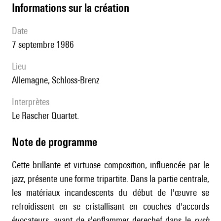
informations sur la création
date
7 septembre 1986
lieu
Allemagne, Schloss-Brenz
interprètes
le Rascher Quartet.
Note de programme
Cette brillante et virtuose composition, influencée par le
jazz, présente une forme tripartite. Dans la partie centrale,
les matériaux incandescents du début de l'œuvre se
refroidissent en se cristallisant en couches d'accords
évocateurs, avant de s'enflammer derechef dans le
rush