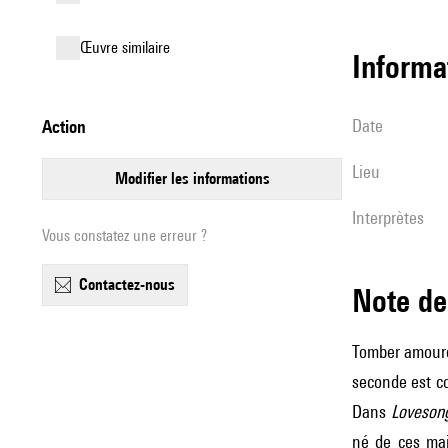
œuvre similaire
informa
date
action
lieu
modifier les informations
interprètes
Vous constatez une erreur ?
contactez-nous
Note 
Tomber amoureu
seconde est co
Dans
Loveson
né de ces mai