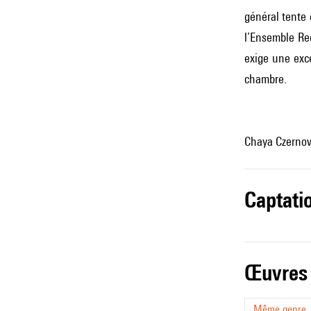
général tente 
l’Ensemble Rec
exige une exce
chambre.
Chaya Czerno
captati
œuvres
Même genre