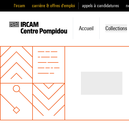
l'ircam
carrière & offres d'emploi
appels à candidatures
n
Accueil
Collections