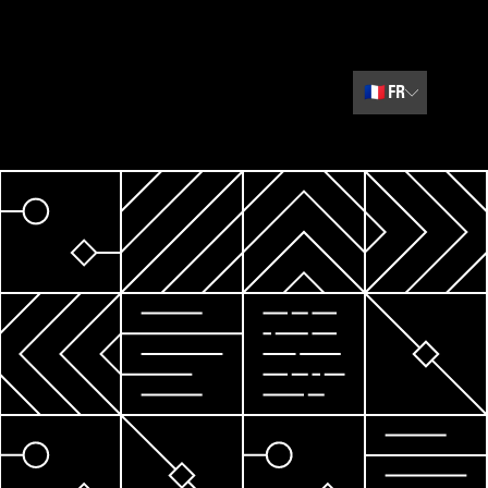
🇫🇷
FR