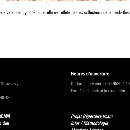
e a valeur encyclopédique, elle ne reflète pas les collections de la médiathèqu
heures d'ouverture
r-Stravinsky
Du lundi au vendredi de 9h30 à 1
Fermé le samedi et le dimanche
 48 43
’IRCAM
Projet Répertoire Ircam
pidou
Infos / Méthodologie