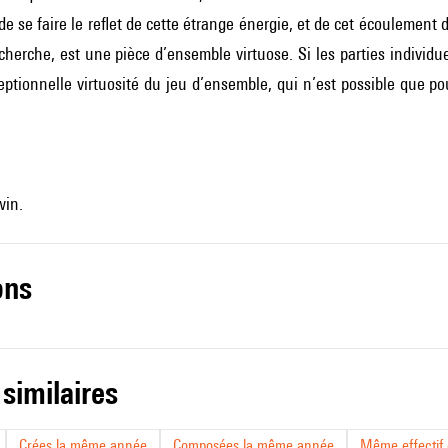
de se faire le reflet de cette étrange énergie, et de cet écoulement
herche, est une pièce d’ensemble virtuose. Si les parties individu
ptionnelle virtuosité du jeu d’ensemble, qui n’est possible que p
win.
ons
 similaires
Crées la même année
Composées la même année
Même effectif d