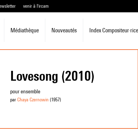
ewsletter
venir à l'ircam
Médiathèque
Nouveautés
Index Compositeur·ric
Lovesong (2010)
pour ensemble
par
Chaya Czernowin
(1957
)