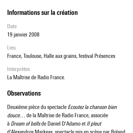
informations sur la création
date
19 janvier 2008
lieu
France, Toulouse, Halle aux grains, festival Présences
interprètes
la Maîtrise de Radio France.
observations
Deuxième pièce du spectacle
Ecoutez la chanson bien
douce…
de la Maîtrise de Radio France, associée
à
Dream of bells
de
Daniel D'Adamo
et
Il pleut
d'Alexandros Markeas, spectacle mis en scène par Roland