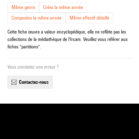
Même genre
Crées la même année
Composées la même année
Même effectif détaillé
Cette fiche œuvre a valeur encyclopédique, elle ne reflète pas les
collections de la médiathèque de l'Ircam. Veuillez vous référer aux
fiches "partitions".
Vous constatez une erreur ?
contactez-nous