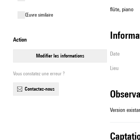
flûte, piano
œuvre similaire
informa
action
date
modifier les informations
lieu
Vous constatez une erreur ?
contactez-nous
observ
Version existan
captati