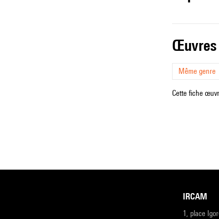
œuvres
Même genre
Cette fiche œuvr
IRCAM
1, place Igo