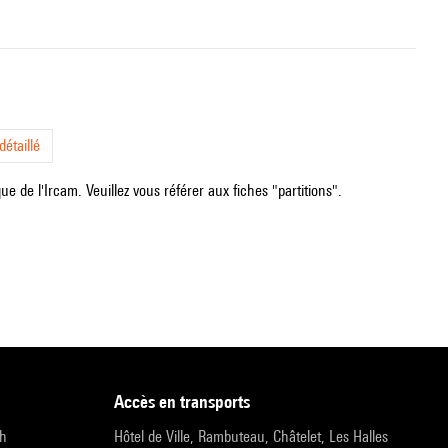
étaillé
e de l'Ircam. Veuillez vous référer aux fiches "partitions".
accès en transports
9h
Hôtel de Ville, Rambuteau, Châtelet, Les Halles