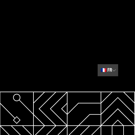
🇫🇷
FR