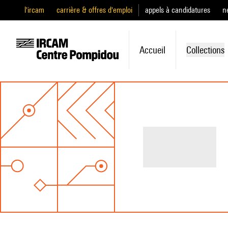
l'ircam
carrière & offres d'emploi
appels à candidatures
n
Accueil
Collections