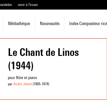
ewsletter
venir à l'ircam
Médiathèque
Nouveautés
Index Compositeur·ric
Le Chant de Linos
(1944)
pour flûte et piano
par
André Jolivet
(1905
-1974
)