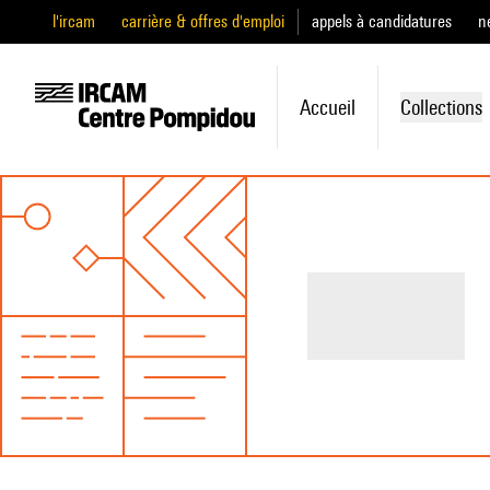
l'ircam
carrière & offres d'emploi
appels à candidatures
n
Accueil
Collections