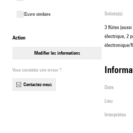
Soliste(s)
œuvre similaire
3 flûtes (aussi
électrique, 2 
action
électronique/M
modifier les informations
informa
Vous constatez une erreur ?
contactez-nous
date
lieu
interprètes