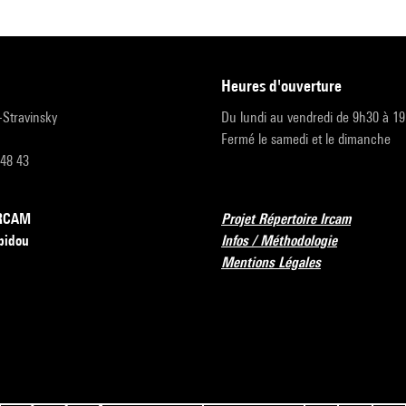
heures d'ouverture
r-Stravinsky
Du lundi au vendredi de 9h30 à 1
Fermé le samedi et le dimanche
 48 43
’IRCAM
Projet Répertoire Ircam
pidou
Infos / Méthodologie
Mentions Légales