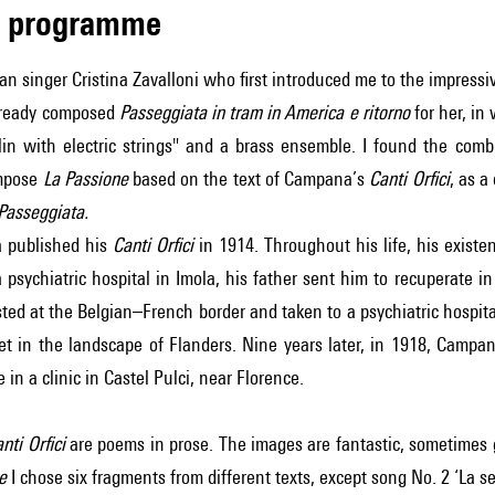
de programme
lian singer Cristina Zavalloni who first introduced me to the impress
already composed
Passeggiata in tram in America e ritorno
for her, in
lin with electric strings" and a brass ensemble. I found the combi
ompose
La Passione
based on the text of Campana’s
Canti Orfici
, as a
Passeggiata.
 published his
Canti Orfici
in 1914. Throughout his life, his existe
 psychiatric hospital in Imola, his father sent him to recuperate i
ted at the Belgian–French border and taken to a psychiatric hospital
 set in the landscape of Flanders. Nine years later, in 1918, Campan
fe in a clinic in Castel Pulci, near Florence.
nti Orfici
are poems in prose. The images are fantastic, sometimes 
ne
I chose six fragments from different texts, except song No. 2 ‘La s