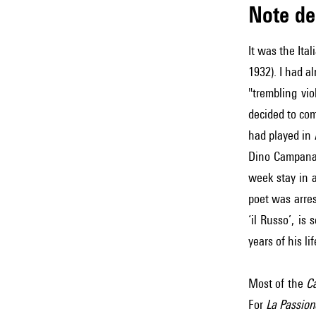
Note 
It was the Ita
1932). I had 
"trembling vio
decided to c
had played in
Dino Campana
week stay in a
poet was arres
‘il Russo’, is
years of his li
Most of the
Ca
For
La Passio