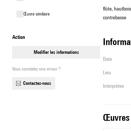
flûte, hautbois
œuvre similaire
contrebasse
action
informa
modifier les informations
date
Vous constatez une erreur ?
lieu
contactez-nous
interprètes
œuvres