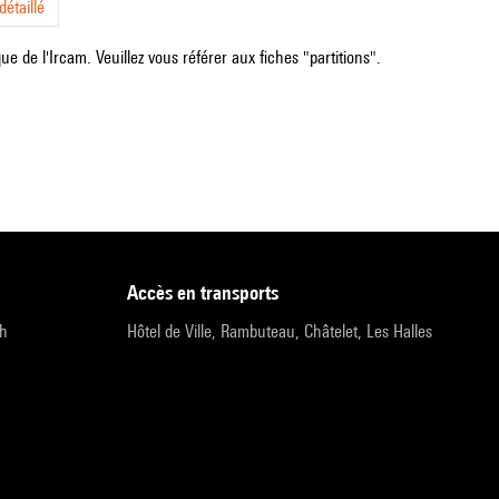
étaillé
e de l'Ircam. Veuillez vous référer aux fiches "partitions".
accès en transports
9h
Hôtel de Ville, Rambuteau, Châtelet, Les Halles