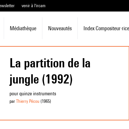
ewsletter
venir à l'ircam
Médiathèque
Nouveautés
Index Compositeur·ric
La partition de la
jungle (1992)
pour quinze instruments
par
Thierry Pécou
(1965
)