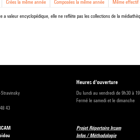
Crées la même année
Composées la même année
Même effectif d
e a valeur encyclopédique, elle ne reflète pas les collections de la médiathèqu
heures d'ouverture
r-Stravinsky
Du lundi au vendredi de 9h30 à 1
Fermé le samedi et le dimanche
 48 43
’IRCAM
Projet Répertoire Ircam
pidou
Infos / Méthodologie