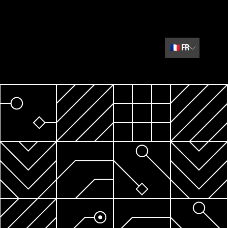
🇫🇷
FR