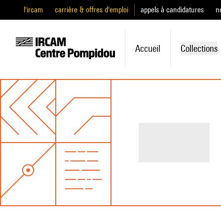
l'ircam
carrière & offres d'emploi
appels à candidatures
n
Accueil
Collections