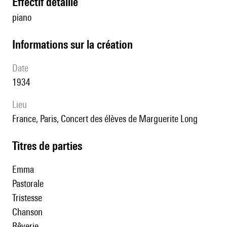
effectif détaillé
piano
informations sur la création
date
1934
lieu
France, Paris, Concert des élèves de Marguerite Long
Titres de parties
Emma
Pastorale
Tristesse
Chanson
Rêverie