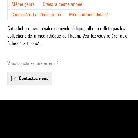
Même genre
Crées la même année
Composées la même année
Même effectif détaillé
Cette fiche œuvre a valeur encyclopédique, elle ne reflète pas les
collections de la médiathèque de l'Ircam. Veuillez vous référer aux
fiches "partitions".
Vous constatez une erreur ?
contactez-nous