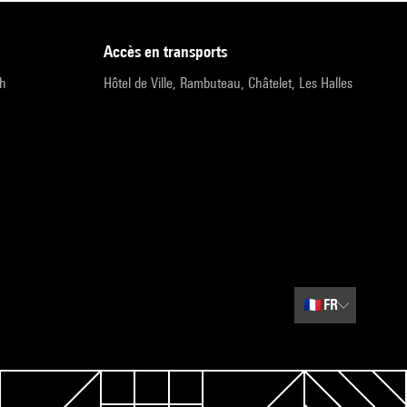
accès en transports
9h
Hôtel de Ville, Rambuteau, Châtelet, Les Halles
🇫🇷
FR