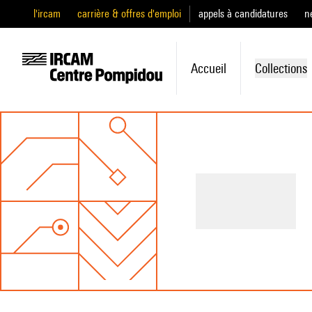
l'ircam
carrière & offres d'emploi
appels à candidatures
n
Accueil
Collections