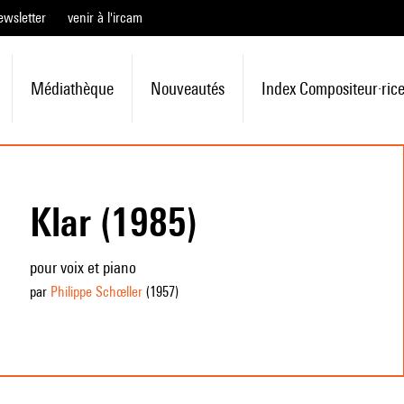
ewsletter
venir à l'ircam
Médiathèque
Nouveautés
Index Compositeur·ric
Klar (1985)
pour voix et piano
par
Philippe Schœller
(1957
)