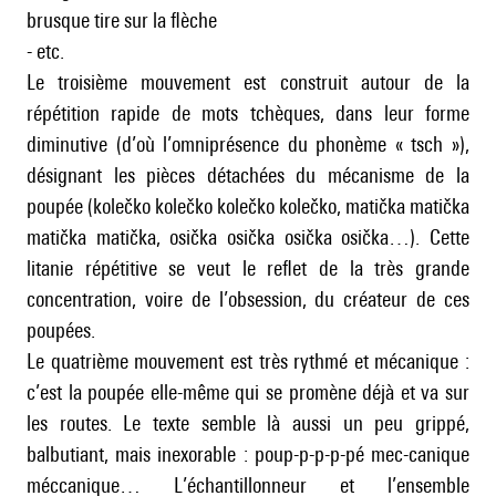
brusque tire sur la flèche
- etc.
Le troisième mouvement est construit autour de la
répétition rapide de mots tchèques, dans leur forme
diminutive (d’où l’omniprésence du phonème « tsch »),
désignant les pièces détachées du mécanisme de la
poupée (kolečko kolečko kolečko kolečko, matička matička
matička matička, osička osička osička osička…). Cette
litanie répétitive se veut le reflet de la très grande
concentration, voire de l’obsession, du créateur de ces
poupées.
Le quatrième mouvement est très rythmé et mécanique :
c’est la poupée elle-même qui se promène déjà et va sur
les routes. Le texte semble là aussi un peu grippé,
balbutiant, mais inexorable : poup-p-p-p-pé mec-canique
méccanique… L’échantillonneur et l’ensemble