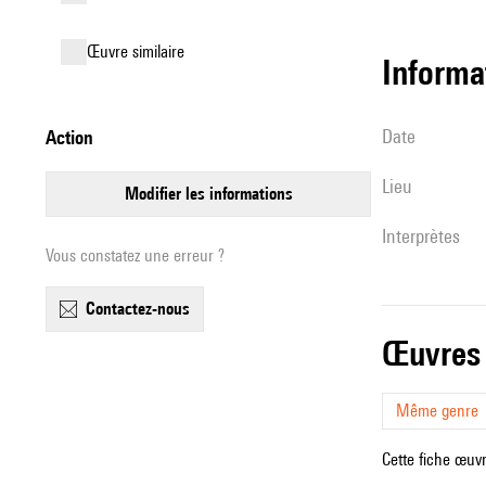
œuvre similaire
informa
date
action
lieu
modifier les informations
interprètes
Vous constatez une erreur ?
contactez-nous
œuvres
Même genre
Cette fiche œuvr