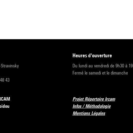
heures d'ouverture
r-Stravinsky
Du lundi au vendredi de 9h30 à 1
Fermé le samedi et le dimanche
 48 43
’IRCAM
Projet Répertoire Ircam
pidou
Infos / Méthodologie
Mentions Légales