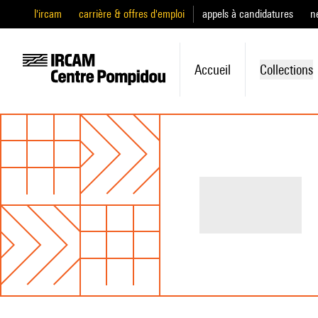
l'ircam
carrière & offres d'emploi
appels à candidatures
n
Accueil
Collections