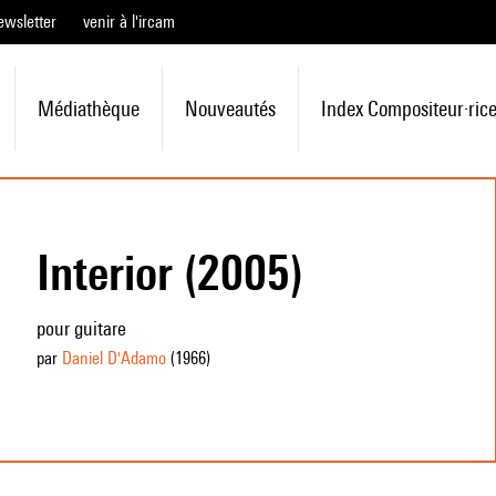
ewsletter
venir à l'ircam
Médiathèque
Nouveautés
Index Compositeur·ric
Interior (2005)
pour guitare
par
Daniel D'Adamo
(1966
)