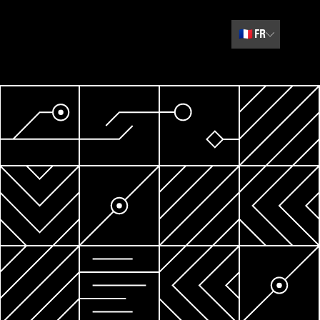
🇫🇷
FR