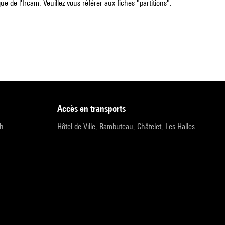
e de l'Ircam. Veuillez vous référer aux fiches "partitions".
accès en transports
9h
Hôtel de Ville, Rambuteau, Châtelet, Les Halles