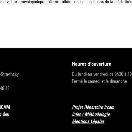
e a valeur encyclopédique, elle ne reflète pas les collections de la médiathèqu
heures d'ouverture
r-Stravinsky
Du lundi au vendredi de 9h30 à 1
Fermé le samedi et le dimanche
 48 43
’IRCAM
Projet Répertoire Ircam
pidou
Infos / Méthodologie
Mentions Légales