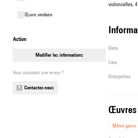
violoncelles, 
œuvre similaire
informa
action
date
modifier les informations
lieu
Vous constatez une erreur ?
interprètes
contactez-nous
œuvres
Même genre