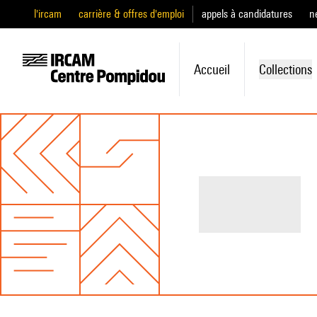
l'ircam
carrière & offres d'emploi
appels à candidatures
n
Accueil
Collections