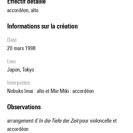
effectif détaillé
accordéon, alto
informations sur la création
date
20 mars 1998
lieu
Japon, Tokyo
interprètes
Nobuko Imai : alto et Mie Miki : accordéon.
observations
arrangement d’
In die Tiefe der Zeit
pour violoncelle et
accordéon