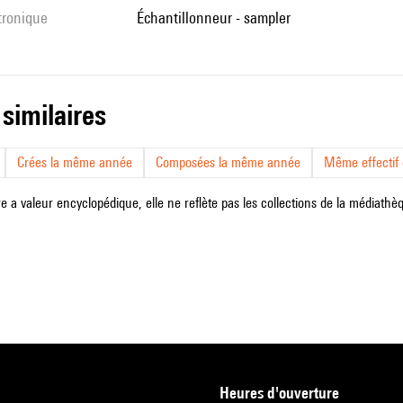
ctronique
échantillonneur - sampler
 similaires
Crées la même année
Composées la même année
Même effectif d
e a valeur encyclopédique, elle ne reflète pas les collections de la médiathèqu
heures d'ouverture