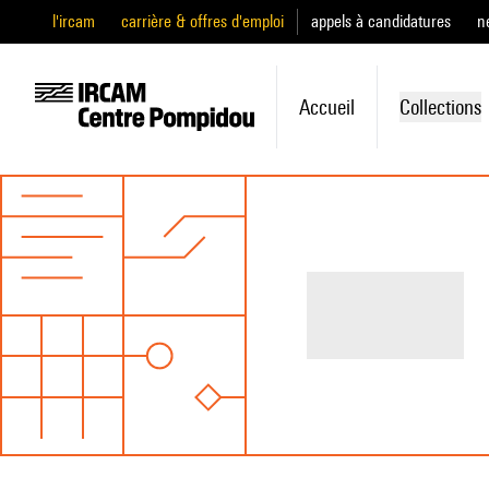
l'ircam
carrière & offres d'emploi
appels à candidatures
n
Accueil
Collections