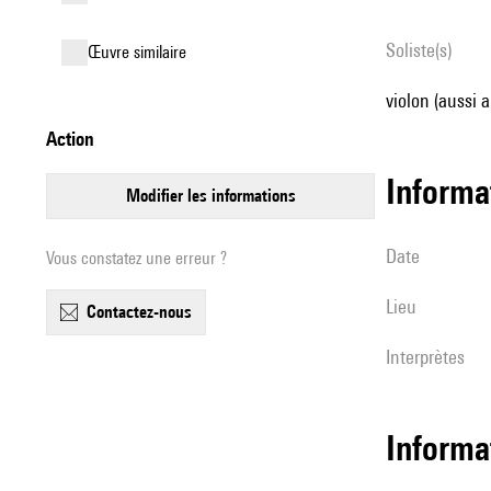
Soliste(s)
œuvre similaire
violon (aussi 
action
informa
modifier les informations
date
Vous constatez une erreur ?
lieu
contactez-nous
interprètes
Informa