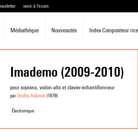
ewsletter
venir à l'ircam
Médiathèque
Nouveautés
Index Compositeur·ric
Imademo (2009-2010)
pour soprano, violon-alto et clavier-échantillonneur
par
Ondřej Adámek
(1979
)
Électronique