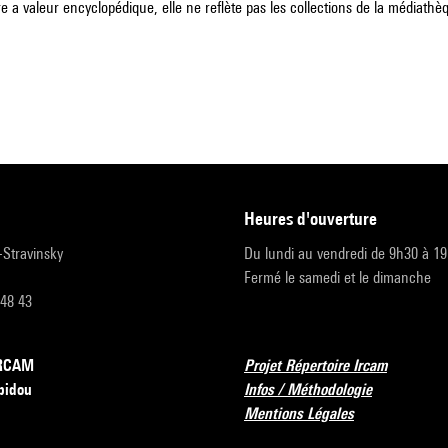
e a valeur encyclopédique, elle ne reflète pas les collections de la médiathèqu
heures d'ouverture
r-Stravinsky
Du lundi au vendredi de 9h30 à 1
Fermé le samedi et le dimanche
 48 43
’IRCAM
Projet Répertoire Ircam
pidou
Infos / Méthodologie
Mentions Légales