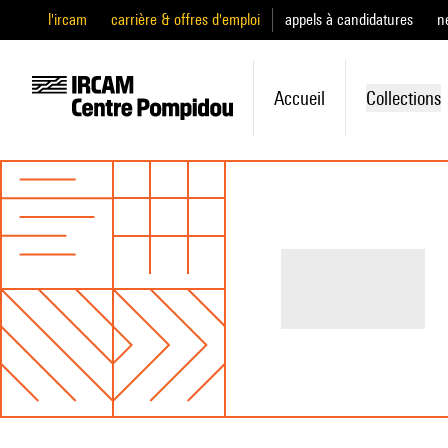
l'ircam
carrière & offres d'emploi
appels à candidatures
n
Accueil
Collections