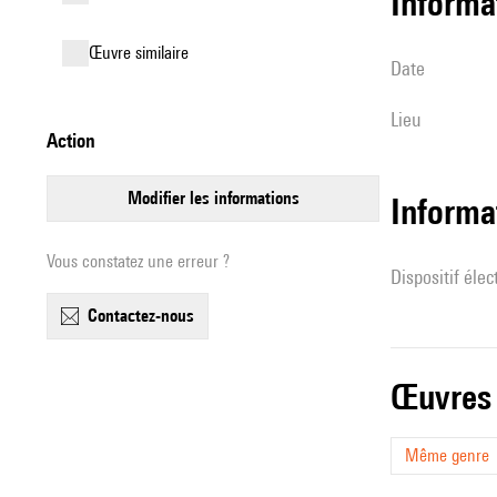
informa
œuvre similaire
date
lieu
action
modifier les informations
Informa
Vous constatez une erreur ?
Dispositif éle
contactez-nous
œuvres
Même genre