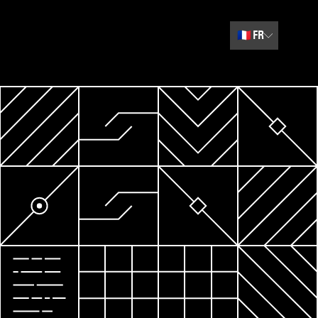
🇫🇷
FR