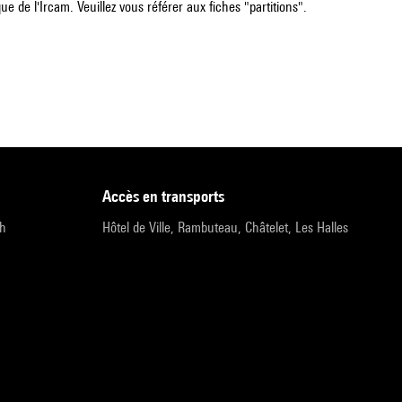
e de l'Ircam. Veuillez vous référer aux fiches "partitions".
accès en transports
9h
Hôtel de Ville, Rambuteau, Châtelet, Les Halles