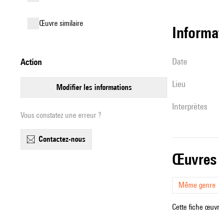
œuvre similaire
informa
date
action
lieu
modifier les informations
interprètes
Vous constatez une erreur ?
contactez-nous
œuvres
Même genre
Cette fiche œuvr