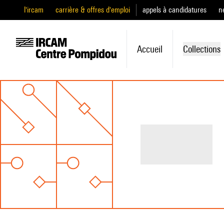
l'ircam
carrière & offres d'emploi
appels à candidatures
n
Accueil
Collections