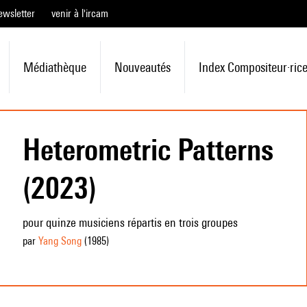
ewsletter
venir à l'ircam
Médiathèque
Nouveautés
Index Compositeur·ric
Heterometric Patterns
(2023)
pour quinze musiciens répartis en trois groupes
par
Yang Song
(1985
)