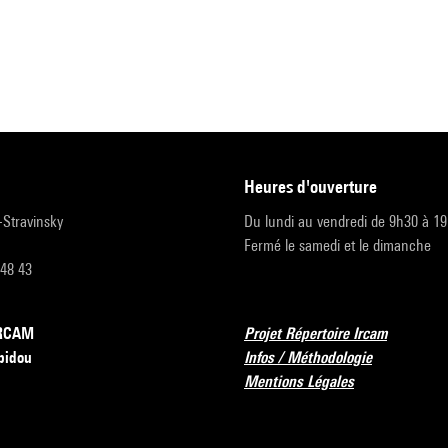
heures d'ouverture
r-Stravinsky
Du lundi au vendredi de 9h30 à 1
Fermé le samedi et le dimanche
 48 43
’IRCAM
Projet Répertoire Ircam
pidou
Infos / Méthodologie
Mentions Légales