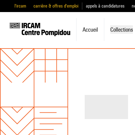
l'ircam
carrière & offres d'emploi
appels à candidatures
n
Accueil
Collections