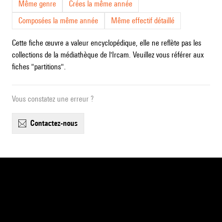
Même genre
Crées la même année
Composées la même année
Même effectif détaillé
Cette fiche œuvre a valeur encyclopédique, elle ne reflète pas les
collections de la médiathèque de l'Ircam. Veuillez vous référer aux
fiches "partitions".
Vous constatez une erreur ?
contactez-nous