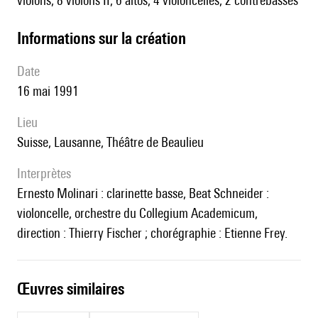
violons, 8 violons II, 6 altos, 4 violoncelles, 2 contrebasses
informations sur la création
date
16 mai 1991
lieu
Suisse, Lausanne, Théâtre de Beaulieu
interprètes
Ernesto Molinari : clarinette basse, Beat Schneider :
violoncelle, orchestre du Collegium Academicum,
direction : Thierry Fischer ; chorégraphie : Etienne Frey.
œuvres similaires