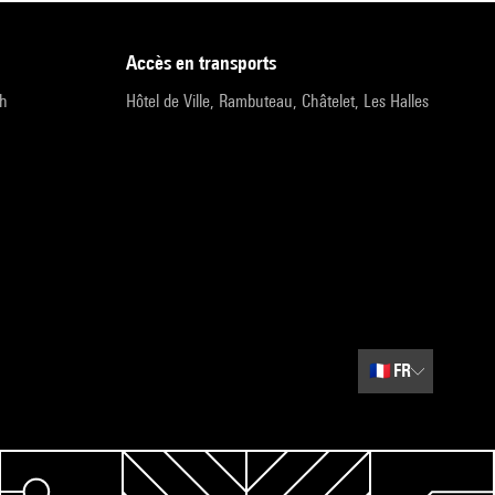
accès en transports
9h
Hôtel de Ville, Rambuteau, Châtelet, Les Halles
🇫🇷
FR