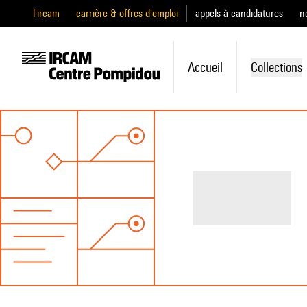
l'ircam
carrière & offres d'emploi
appels à candidatures
n
Accueil
Collections