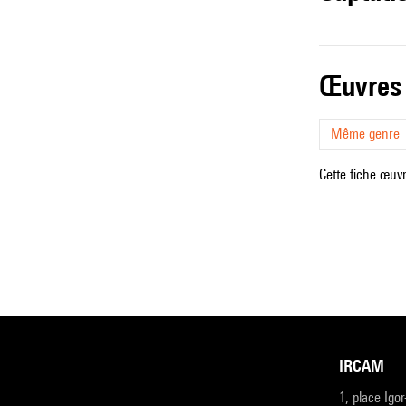
œuvres
Même genre
Cette fiche œuvr
IRCAM
1, place Igo