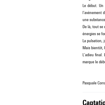
Le début. Un 
l’avènement de
une substance 
De là, tout se
énergies se fo
La pulsation, 
Mais bientôt, l
L’adieu final.
marque le débu
Pasquale Corr
captati