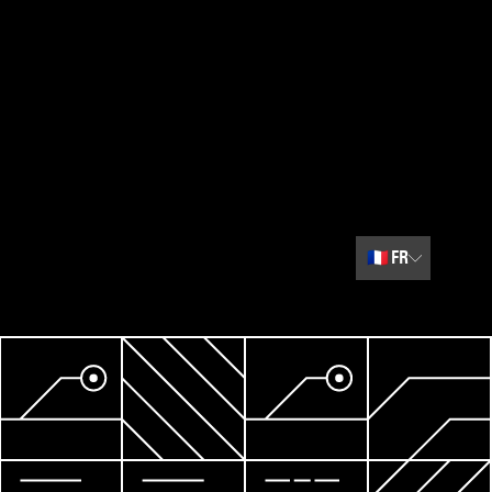
🇫🇷
FR