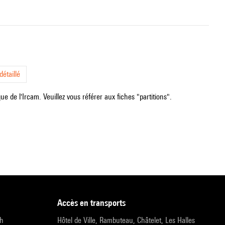
étaillé
e de l'Ircam. Veuillez vous référer aux fiches "partitions".
accès en transports
9h
Hôtel de Ville, Rambuteau, Châtelet, Les Halles