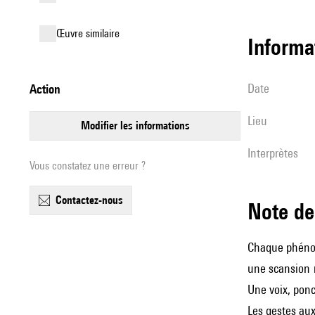
œuvre similaire
informa
date
action
lieu
modifier les informations
interprètes
Vous constatez une erreur ?
contactez-nous
Note 
Chaque phénom
une scansion r
Une voix, ponc
Les gestes aux