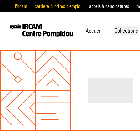
l'ircam
carrière & offres d'emploi
appels à candidatures
n
Accueil
Collections