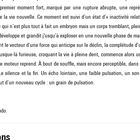
premier moment fort, marqué par une rupture abrupte, une représ
 la vie nouvelle. Ce moment est suivi d’un état d’« inactivité rela
qui n’est plus tout à fait un embryon mais un corps tremblant, plein 
 développe et grandit j'usqu’à exploser en une nouvelle phase de ma
nt le vecteur d’une force qui anticipe sur le déclin, la complétude d’
jusque-là furieuse, croquant la vie à pleine dent, commence alors u
e moteur reprend. À bout de souffle, mais encore perceptible, dans un d
 Le silence et la fin. Un écho lointain, une faible pulsation, un so
t d’un nouveau cycle : un grain de pulsation.
ado.
ons