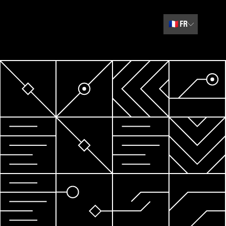
🇫🇷
FR