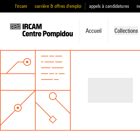
l'ircam
carrière & offres d'emploi
appels à candidatures
n
Accueil
Collections