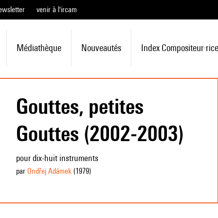
ewsletter
venir à l'ircam
Médiathèque
Nouveautés
Index Compositeur·ric
Gouttes, petites
Gouttes (2002-2003)
pour dix-huit instruments
par
Ondřej Adámek
(1979
)