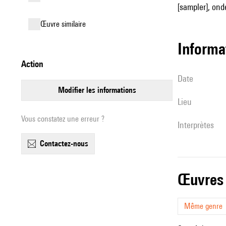
[sampler], onde
œuvre similaire
informa
action
date
modifier les informations
lieu
Vous constatez une erreur ?
interprètes
contactez-nous
œuvres
Même genre