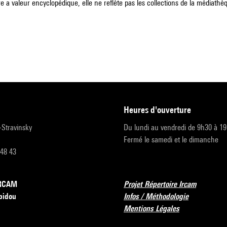
e a valeur encyclopédique, elle ne reflète pas les collections de la médiathèqu
heures d'ouverture
r-Stravinsky
Du lundi au vendredi de 9h30 à 1
Fermé le samedi et le dimanche
 48 43
’IRCAM
Projet Répertoire Ircam
pidou
Infos / Méthodologie
Mentions Légales