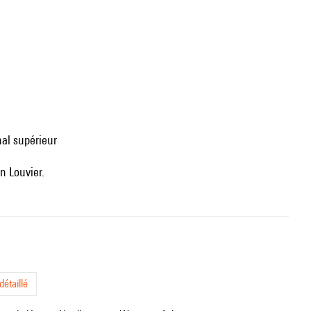
nal supérieur
in Louvier.
étaillé