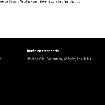
e de l'Ircam. Veuillez vous référer aux fiches "partitions".
accès en transports
9h
Hôtel de Ville, Rambuteau, Châtelet, Les Halles