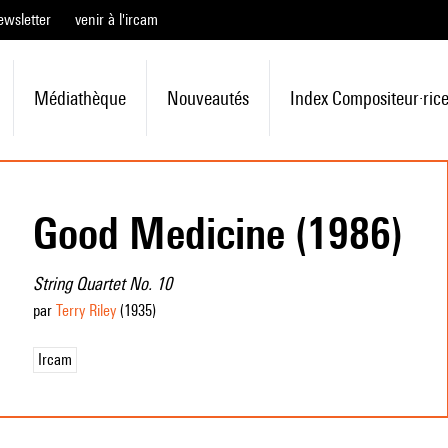
ewsletter
venir à l'ircam
Médiathèque
Nouveautés
Index Compositeur·ric
Good Medicine (1986)
String Quartet No. 10
par
Terry Riley
(1935
)
Ircam