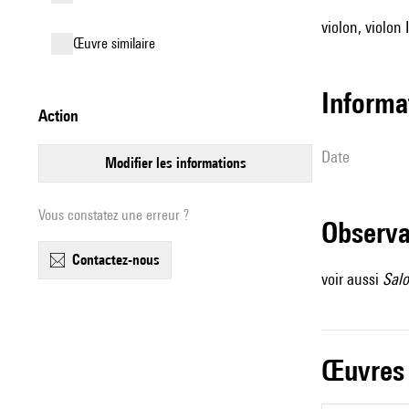
violon, violon I
œuvre similaire
informa
action
date
modifier les informations
Vous constatez une erreur ?
observ
contactez-nous
voir aussi
Salo
œuvres