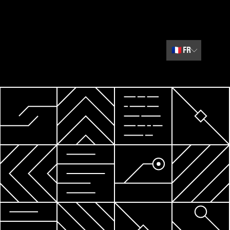
🇫🇷
FR