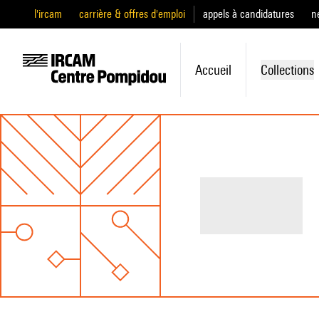
l'ircam
carrière & offres d'emploi
appels à candidatures
n
Accueil
Collections