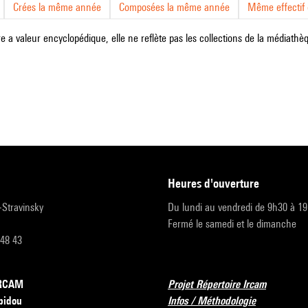
Crées la même année
Composées la même année
Même effectif d
e a valeur encyclopédique, elle ne reflète pas les collections de la médiathèqu
heures d'ouverture
r-Stravinsky
Du lundi au vendredi de 9h30 à 1
Fermé le samedi et le dimanche
 48 43
’IRCAM
Projet Répertoire Ircam
pidou
Infos / Méthodologie