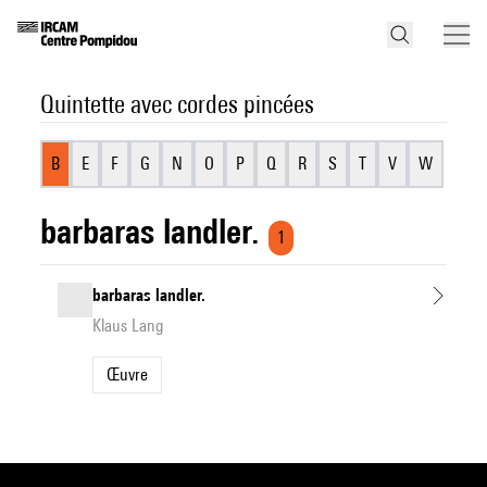
Quintette avec cordes pincées
B
E
F
G
N
O
P
Q
R
S
T
V
W
barbaras landler.
1
barbaras landler.
Klaus Lang
Œuvre