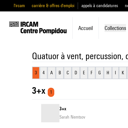
l'ircam
carrière & offres d'emploi
appels à candidatures
n
Accueil
Collections
Quatuor à vent, percussion, c
3
4
A
B
C
D
E
F
G
H
I
K
3+x
1
3+x
Sarah Nemtsov