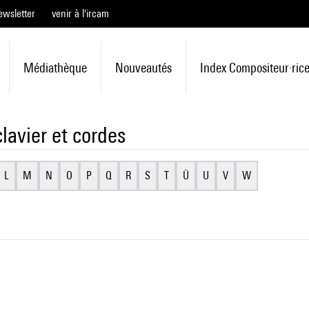
ewsletter
venir à l'ircam
Médiathèque
Nouveautés
Index Compositeur·ric
lavier et cordes
L
M
N
O
P
Q
R
S
T
Ü
U
V
W