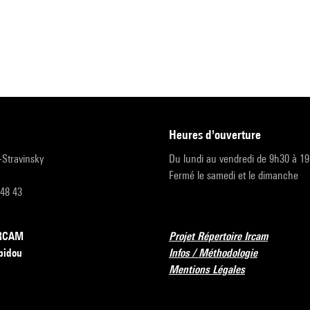
heures d'ouverture
r-Stravinsky
Du lundi au vendredi de 9h30 à 1
Fermé le samedi et le dimanche
 48 43
’IRCAM
Projet Répertoire Ircam
pidou
Infos / Méthodologie
Mentions Légales