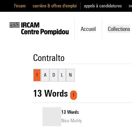
l'ircam
carrière & offres d'emploi
appels à candidatures
n
Accueil
Collections
Contralto
1
A
D
L
N
13 Words
1
13 Words
Nico Muhly