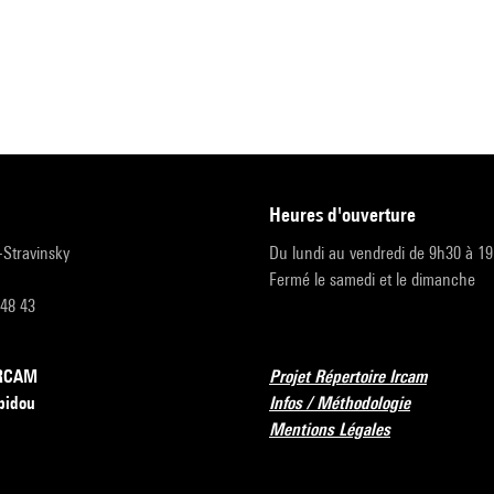
heures d'ouverture
r-Stravinsky
Du lundi au vendredi de 9h30 à 1
Fermé le samedi et le dimanche
 48 43
’IRCAM
Projet Répertoire Ircam
pidou
Infos / Méthodologie
Mentions Légales