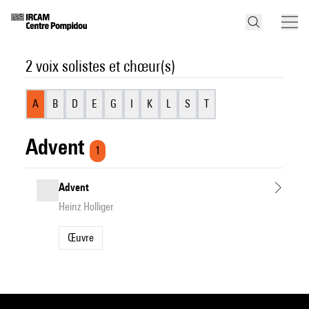
2 voix solistes et chœur(s)
A
B
D
E
G
I
K
L
S
T
Advent
1
Advent
Heinz Holliger
Œuvre